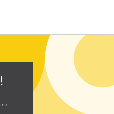
Entrar usando contraseña
!
 una