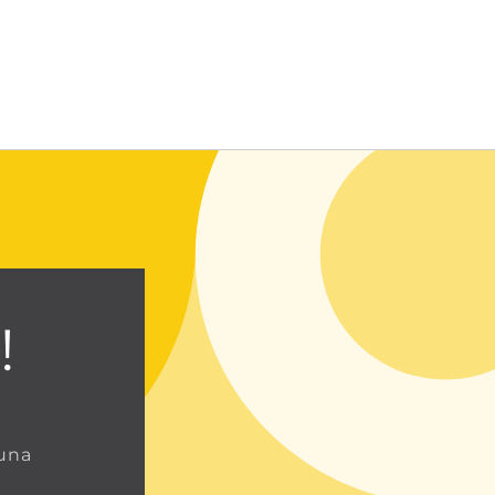
Entrar usando contraseña
!
 una