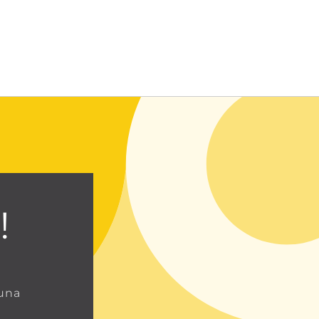
Entrar usando contraseña
!
 una