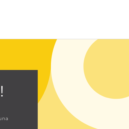
Entrar usando contraseña
!
 una