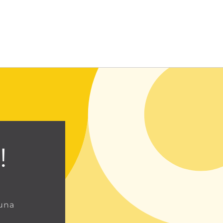
Entrar usando contraseña
!
 una