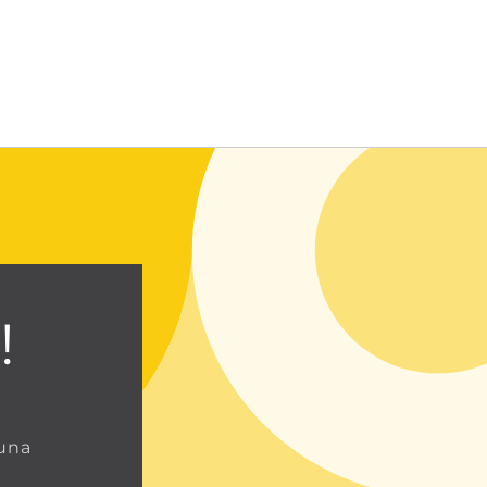
Entrar usando contraseña
!
 una