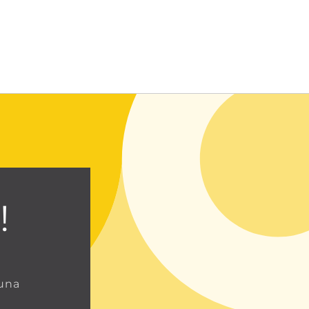
Entrar usando contraseña
!
 una