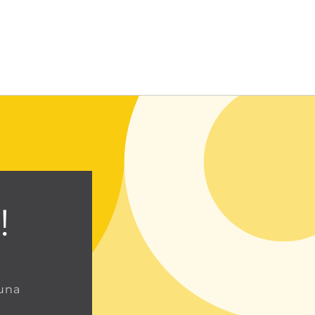
Entrar usando contraseña
!
 una