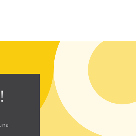
Entrar usando contraseña
!
 una