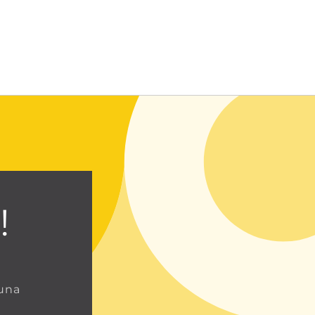
Entrar usando contraseña
!
 una